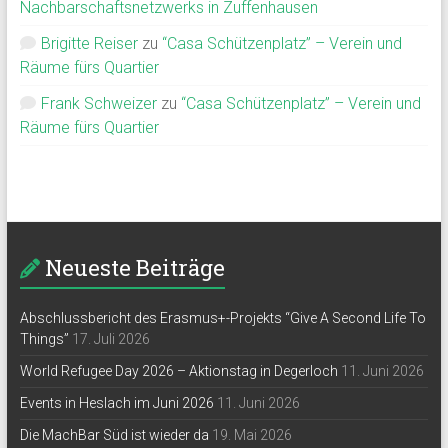
Nachbarschaftsnetzwerks in Zuffenhausen
Brigitte Reiser
zu
“Casa Schützenplatz” – Verein und
Räume fürs Quartier
Frank Schweizer
zu
“Casa Schützenplatz” – Verein und
Räume fürs Quartier
Neueste Beiträge
Abschlussbericht des Erasmus+-Projekts “Give A Second Life To
Things”
17. Juli 2026
World Refugee Day 2026 – Aktionstag in Degerloch
11. Juni 2026
Events in Heslach im Juni 2026
11. Juni 2026
Die MachBar Süd ist wieder da
19. Mai 2026