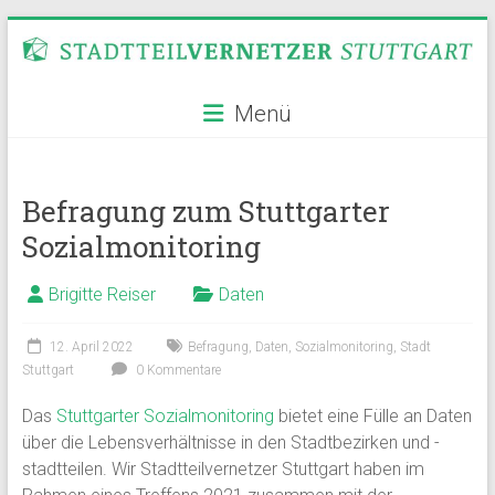
Zum
Inhalt
springen
Stadtteilvernetzer
Menü
Stuttgart
Befragung zum Stuttgarter
Sozialmonitoring
Brigitte Reiser
Daten
12. April 2022
Befragung
,
Daten
,
Sozialmonitoring
,
Stadt
Stuttgart
0 Kommentare
Das
Stuttgarter Sozialmonitoring
bietet eine Fülle an Daten
über die Lebensverhältnisse in den Stadtbezirken und -
stadtteilen. Wir Stadtteilvernetzer Stuttgart haben im