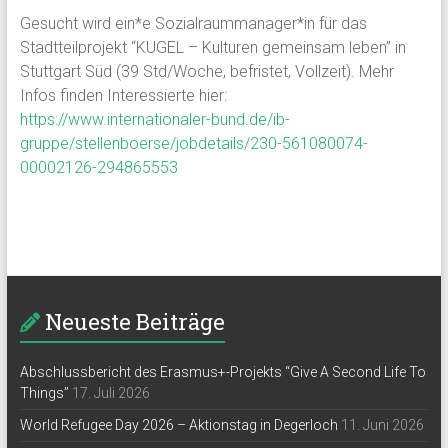
Gesucht wird ein*e Sozialraummanager*in für das
Stadtteilprojekt “KUGEL – Kulturen gemeinsam leben” in
Stuttgart Süd (39 Std/Woche, befristet, Vollzeit). Mehr
Infos finden Interessierte hier:
https://www.internationaler-bund.de/ib-
gruppe/stellenboerse/jobdetails/230-561080074-
00002126-294865553
Neueste Beiträge
Abschlussbericht des Erasmus+-Projekts “Give A Second Life To
Things”
17. Juli 2026
World Refugee Day 2026 – Aktionstag in Degerloch
11. Juni 2026