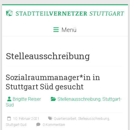
Zum
Inhalt
springen
Stadtteilvernetzer
Menü
Stuttgart
Stelleausschreibung
Sozialraummanager*in in
Stuttgart Süd gesucht
Brigitte Reiser
Stellenausschreibung
,
Stuttgart-
Süd
10. Februar 2021
Quartiersarbeit
,
Stelleausschreibung
,
Stuttgart-Süd
0 Kommentare