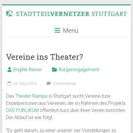
Zum
Inhalt
springen
Stadtteilvernetzer
Menü
Stuttgart
Vereine ins Theater?
Brigitte Reiser
Bürgerengagement
20. März 2015
0 Kommentare
Das
Theater Rampe
in Stuttgart sucht Vereine bzw.
Einzelpersonen aus Vereinen, die im Rahmen des Projekts
DAS PUBLIKUM
öffentlich kurz über ihren Verein berichten.
Der Ablauf ist wie folgt:
“Es geht darum, zu einer unserer vier Vorstellungen zu