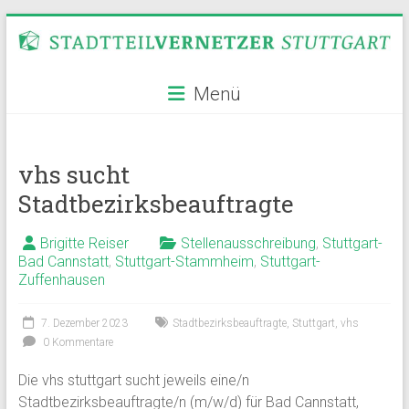
Zum
Inhalt
springen
Stadtteilvernetzer
Menü
Stuttgart
vhs sucht
Stadtbezirksbeauftragte
Brigitte Reiser
Stellenausschreibung
,
Stuttgart-
Bad Cannstatt
,
Stuttgart-Stammheim
,
Stuttgart-
Zuffenhausen
7. Dezember 2023
Stadtbezirksbeauftragte
,
Stuttgart
,
vhs
0 Kommentare
Die vhs stuttgart sucht jeweils eine/n
Stadtbezirksbeauftragte/n (m/w/d) für Bad Cannstatt,