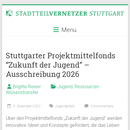
Zum
Inhalt
springen
Stadtteilvernetzer
Menü
Stuttgart
Stuttgarter Projektmittelfonds
“Zukunft der Jugend” –
Ausschreibung 2026
Brigitte Reiser
Jugend
,
Ressourcen -
Wissenstransfer
9. Dezember 2025
Jugendarbeit
0 Kommentare
Über den Projektmittelfonds „Zukunft der Jugend“ werden
innovative Ideen und Konzepte gefördert, die das Leben