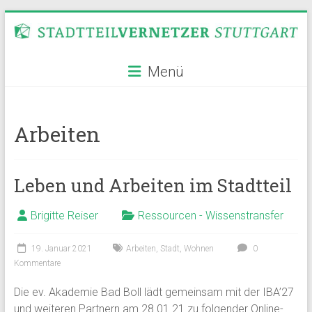
Zum
Inhalt
springen
Stadtteilvernetzer
Menü
Stuttgart
Arbeiten
Leben und Arbeiten im Stadtteil
Brigitte Reiser
Ressourcen - Wissenstransfer
19. Januar 2021
Arbeiten
,
Stadt
,
Wohnen
0
Kommentare
Die ev. Akademie Bad Boll lädt gemeinsam mit der IBA’27
und weiteren Partnern am 28.01.21 zu folgender Online-