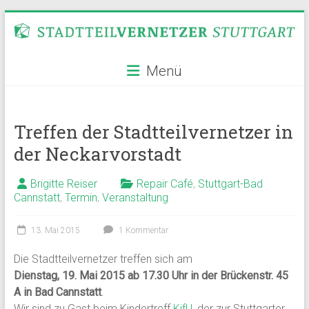
Zum
Inhalt
springen
Stadtteilvernetzer
Menü
Stuttgart
Treffen der Stadtteilvernetzer in
der Neckarvorstadt
Brigitte Reiser
Repair Café
,
Stuttgart-Bad
Cannstatt
,
Termin
,
Veranstaltung
13. Mai 2015
1 Kommentar
Die Stadtteilvernetzer treffen sich am
Dienstag, 19. Mai 2015 ab 17.30 Uhr in der Brückenstr. 45
A in Bad Cannstatt
.
Wir sind zu Gast beim Kindertreff
KifU
, der zur Stuttgarter