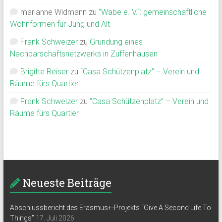
marianne Widmann
zu
“Wabe e. V.“: gemeinschaftliche
Wohnformen für Jung und Alt
Frank Schweizer
zu
Gründung eines
Nachbarschaftsnetzwerks in Zuffenhausen
Brigitte Reiser
zu
“Casa Schützenplatz” – Verein und
Räume fürs Quartier
Frank Schweizer
zu
“Casa Schützenplatz” – Verein und
Räume fürs Quartier
Neueste Beiträge
Abschlussbericht des Erasmus+-Projekts “Give A Second Life To
Things”
17. Juli 2026