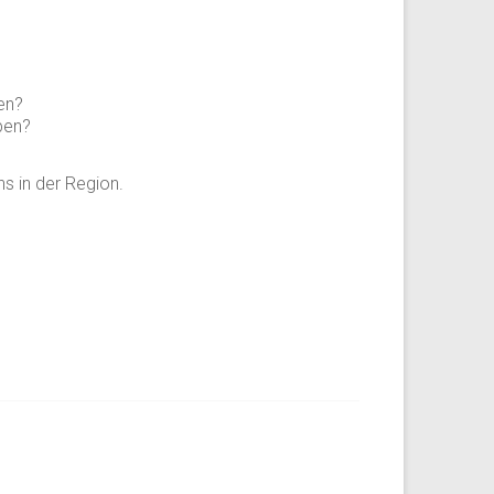
en?
ben?
s in der Region.