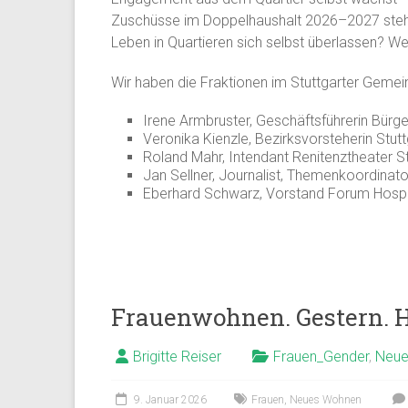
Zuschüsse im Doppelhaushalt 2026–2027 steht d
Leben in Quartieren sich selbst überlassen? W
Wir haben die Fraktionen im Stuttgarter Gemei
Irene Armbruster, Geschäftsführerin Bürger
Veronika Kienzle, Bezirksvorsteherin Stutt
Roland Mahr, Intendant Renitenztheater St
Jan Sellner, Journalist, Themenkoordinato
Eberhard Schwarz, Vorstand Forum Hospita
Frauenwohnen. Gestern. H
Brigitte Reiser
Frauen_Gender
,
Neue
9. Januar 2026
Frauen
,
Neues Wohnen