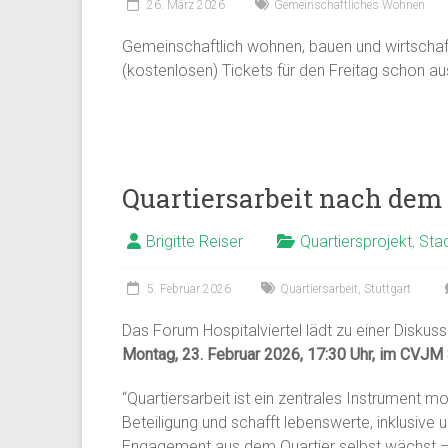
26. März 2026
Gemeinschaftliches Wohnen
Gemeinschaftlich wohnen, bauen und wirtschaf
(kostenlosen) Tickets für den Freitag schon au
Quartiersarbeit nach dem 
Brigitte Reiser
Quartiersprojekt
,
Stad
5. Februar 2026
Quartiersarbeit
,
Stuttgart
Das Forum Hospitalviertel lädt zu einer Diskuss
Montag, 23. Februar 2026, 17:30 Uhr, im CVJM 
“Quartiersarbeit ist ein zentrales Instrument mo
Beteiligung und schafft lebenswerte, inklusive
Engagement aus dem Quartier selbst wächst – so