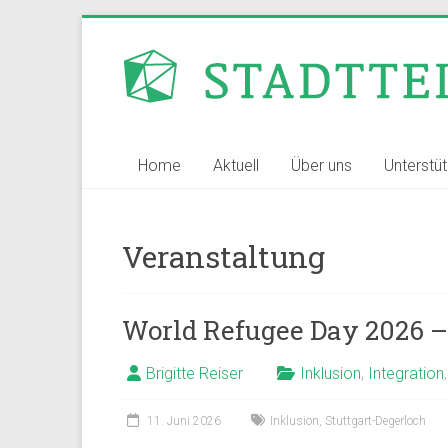
Zum
Inhalt
Stadtteilvernetzer
springen
Stuttgart
Home
Aktuell
Über uns
Unterstü
Veranstaltung
World Refugee Day 2026 –
Brigitte Reiser
Inklusion
,
Integration
11. Juni 2026
Inklusion
,
Stuttgart-Degerloch