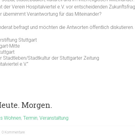
er Verein Hospitalviertel e.V. vor entscheidenden Zukunftsfrage
er übernimmt Verantwortung für das Miteinander?
nderat befragt und möchten die Antworten öffentlich diskutiere
stiftung Stuttgart
gart-Mitte
uttgart
r Stadtleben/Stadtkultur der Stuttgarter Zeitung
lviertel e.V.”
eute. Morgen.
s Wohnen
,
Termin
,
Veranstaltung
0 Kommentare