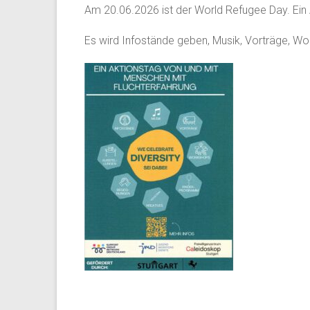
Am 20.06.2026 ist der World Refugee Day. Ein 
Es wird Infostände geben, Musik, Vorträge, Wo