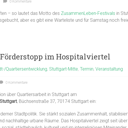
0 Kommentare
ten – so lautet das Motto des
ZusammenLeben-Festivals
in Stu
sgebucht, aber es gibt eine Warteliste und für Samstag noch frei
Förderstopp im Hospitalviertel
t-/Quartiersentwicklung
,
Stuttgart-Mitte
,
Termin
,
Veranstaltung
0 Kommentare
ion über Quartiersarbeit in Stuttgart am
Stuttgart
, Büchsenstraße 37, 70174 Stuttgart ein:
derner Stadtpolitik. Sie stärkt sozialen Zusammenhalt, stabilisier
 und nachhaltige urbane Räume. Das Hospitalviertel zeigt seit üb
zial, städtebaulich, kulturell und im interreligiösen Miteinande