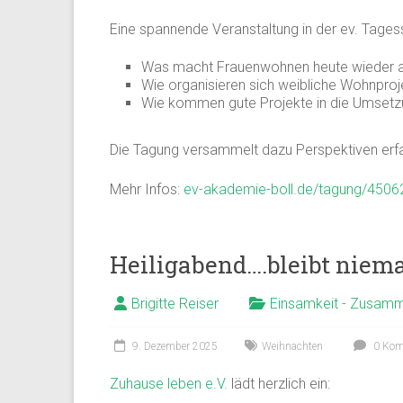
Eine spannende Veranstaltung in der ev. Tages
Was macht Frauenwohnen heute wieder at
Wie organisieren sich weibliche Wohnproj
Wie kommen gute Projekte in die Umsetzun
Die Tagung versammelt dazu Perspektiven erfah
Mehr Infos:
ev-akademie-boll.de/tagung/4506
Heiligabend….bleibt niema
Brigitte Reiser
Einsamkeit - Zusamm
9. Dezember 2025
Weihnachten
0 Kom
Zuhause leben e.V.
lädt herzlich ein: