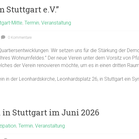
 Stuttgart e.V.”
tgart-Mitte
,
Termin
,
Veranstaltung
0 Kommentare
Quartiersentwicklungen. Wir setzen uns für die Stärkung der Demok
ft Ihres Wohnumfeldes.” Der neue Verein unter dem Vorsitz von P
welches der Verein renovieren möchte, um es in einen dritten Rau
in in der Leonhardskirche, Leonhardsplatz 26, in Stuttgart ein 
n Stuttgart im Juni 2026
zipation
,
Termin
,
Veranstaltung