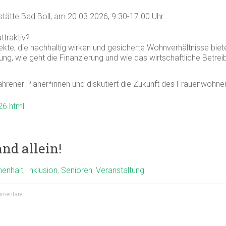
stätte Bad Boll, am 20.03.2026, 9.30-17.00 Uhr:
traktiv?
ekte, die nachhaltig wirken und gesicherte Wohnverhältnisse biet
g, wie geht die Finanzierung und wie das wirtschaftliche Betrei
rener Planer*innen und diskutiert die Zukunft des Frauenwohnen
26.html
nd allein!
enhalt
,
Inklusion
,
Senioren
,
Veranstaltung
mentare