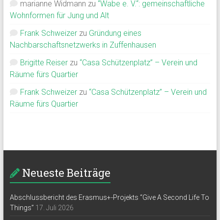
marianne Widmann
zu
“Wabe e. V.“: gemeinschaftliche
Wohnformen für Jung und Alt
Frank Schweizer
zu
Gründung eines
Nachbarschaftsnetzwerks in Zuffenhausen
Brigitte Reiser
zu
“Casa Schützenplatz” – Verein und
Räume fürs Quartier
Frank Schweizer
zu
“Casa Schützenplatz” – Verein und
Räume fürs Quartier
Neueste Beiträge
Abschlussbericht des Erasmus+-Projekts “Give A Second Life To
Things”
17. Juli 2026