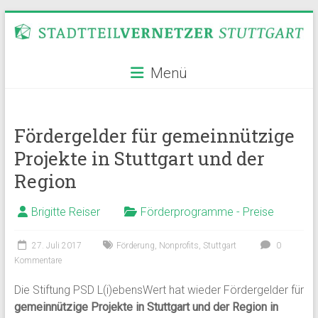
Zum
Inhalt
springen
Stadtteilvernetzer
Menü
Stuttgart
Fördergelder für gemeinnützige
Projekte in Stuttgart und der
Region
Brigitte Reiser
Förderprogramme - Preise
27. Juli 2017
Förderung
,
Nonprofits
,
Stuttgart
0
Kommentare
Die Stiftung PSD L(i)ebensWert hat wieder Fördergelder für
gemeinnützige Projekte in Stuttgart und der Region in