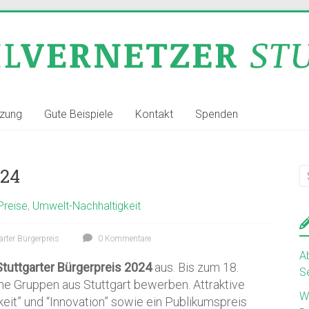
tzung
Gute Beispiele
Kontakt
Spenden
024
Preise
,
Umwelt-Nachhaltigkeit
arter Bürgerpreis
0 Kommentare
A
Stuttgarter Bürgerpreis 2024
aus. Bis zum 18.
S
e Gruppen aus Stuttgart bewerben. Attraktive
W
keit” und “Innovation” sowie ein Publikumspreis