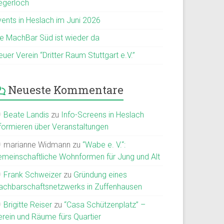
egerloch
vents in Heslach im Juni 2026
ie MachBar Süd ist wieder da
uer Verein “Dritter Raum Stuttgart e.V.”
Neueste Kommentare
Beate Landis
zu
Info-Screens in Heslach
nformieren über Veranstaltungen
marianne Widmann
zu
“Wabe e. V.“:
emeinschaftliche Wohnformen für Jung und Alt
Frank Schweizer
zu
Gründung eines
achbarschaftsnetzwerks in Zuffenhausen
Brigitte Reiser
zu
“Casa Schützenplatz” –
erein und Räume fürs Quartier