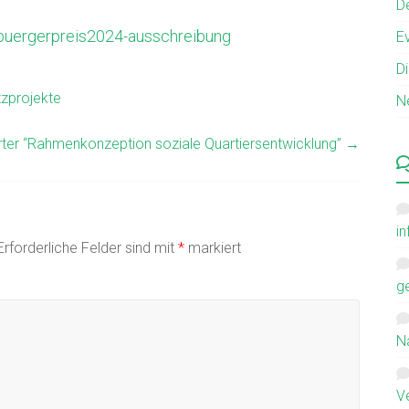
D
e/buergerpreis2024-ausschreibung
E
D
tzprojekte
Ne
rter “Rahmenkonzeption soziale Quartiersentwicklung”
→
i
Erforderliche Felder sind mit
*
markiert
g
N
V