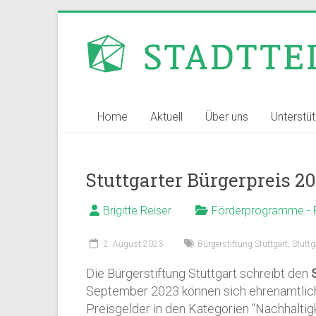
Zum
Inhalt
Stadtteilvernetzer
springen
Stuttgart
Home
Aktuell
Über uns
Unterstü
Stuttgarter Bürgerpreis 2
Brigitte Reiser
Förderprogramme - 
2. August 2023
Bürgerstiftung Stuttgart
,
Stuttg
Die Bürgerstiftung Stuttgart schreibt den
September 2023 können sich ehrenamtlich
Preisgelder in den Kategorien “Nachhaltig