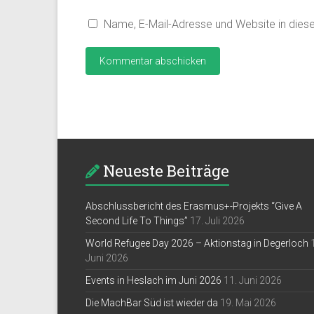
Name, E-Mail-Adresse und Website in die
Neueste Beiträge
Abschlussbericht des Erasmus+-Projekts “Give A
Second Life To Things”
17. Juli 2026
World Refugee Day 2026 – Aktionstag in Degerloch
Juni 2026
Events in Heslach im Juni 2026
11. Juni 2026
Die MachBar Süd ist wieder da
19. Mai 2026