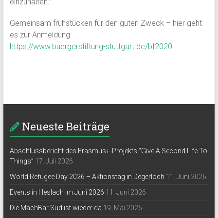
einzuhalten.”
Gemeinsam frühstücken für den guten Zweck – hier geht
es zur Anmeldung
https://www.buergerstiftung-stuttgart.de/bf2020
Neueste Beiträge
Abschlussbericht des Erasmus+-Projekts “Give A Second Life To
Things”
17. Juli 2026
World Refugee Day 2026 – Aktionstag in Degerloch
11. Juni 2026
Events in Heslach im Juni 2026
11. Juni 2026
Die MachBar Süd ist wieder da
19. Mai 2026