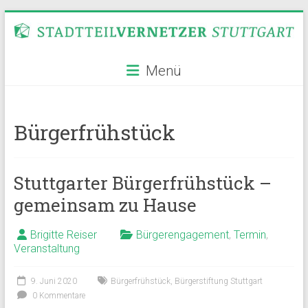
Zum
Inhalt
springen
Stadtteilvernetzer
Menü
Stuttgart
Bürgerfrühstück
Stuttgarter Bürgerfrühstück –
gemeinsam zu Hause
Brigitte Reiser
Bürgerengagement
,
Termin
,
Veranstaltung
9. Juni 2020
Bürgerfrühstück
,
Bürgerstiftung Stuttgart
0 Kommentare