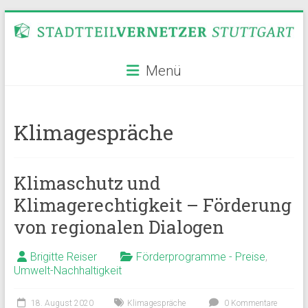
Zum
Inhalt
springen
Stadtteilvernetzer
Menü
Stuttgart
Klimagespräche
Klimaschutz und
Klimagerechtigkeit – Förderung
von regionalen Dialogen
Brigitte Reiser
Förderprogramme - Preise
,
Umwelt-Nachhaltigkeit
18. August 2020
Klimagespräche
0 Kommentare