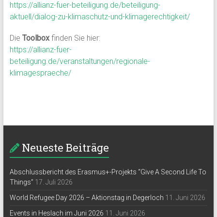
https://allianz-fuer-beteiligung.de/beteiligung-
aktuell/dialog-zu-klimaschutz-und-klimagerechtigkeit/
Die
Toolbox
finden Sie hier:
https://allianz-fuer-
beteiligung.de/veranstaltungen/regionale-
klimagespraeche/
Neueste Beiträge
Abschlussbericht des Erasmus+-Projekts “Give A Second Life To
Things”
17. Juli 2026
World Refugee Day 2026 – Aktionstag in Degerloch
11. Juni 2026
Events in Heslach im Juni 2026
11. Juni 2026