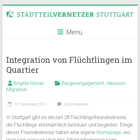
Zum
Inhalt
springen
Stadtteilvernetzer
Menü
Stuttgart
Integration von Flüchtlingen im
Quartier
Brigitte Reiser
Bürgerengagement
,
Inklusion
,
Migration
19. November 2015
0 Kommentare
In Stuttgart gibt es derzeit 28 Flüchtlingsfreundeskreise,
die Flüchtlinge ehrenamtlich betreuen und begleiten. Einige
dieser Freundeskreise haben eine eigene
Homepage
,wo
man sich genauer über ihre Arbeit informieren kann.