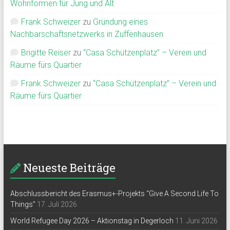
Wohnformen für Jung und Alt
Frank Schweizer
zu
Gründung eines
Nachbarschaftsnetzwerks in Zuffenhausen
Brigitte Reiser
zu
“Casa Schützenplatz” – Verein und
Räume fürs Quartier
Frank Schweizer
zu
“Casa Schützenplatz” – Verein und
Räume fürs Quartier
Neueste Beiträge
Abschlussbericht des Erasmus+-Projekts “Give A Second Life To
Things”
17. Juli 2026
World Refugee Day 2026 – Aktionstag in Degerloch
11. Juni 2026