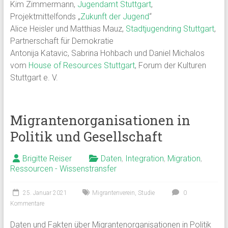
Kim Zimmermann,
Jugendamt Stuttgart
,
Projektmittelfonds „
Zukunft der Jugend
“
Alice Heisler und Matthias Mauz,
Stadtjugendring Stuttgart
,
Partnerschaft für Demokratie
Antonija Katavic, Sabrina Hohbach und Daniel Michalos
vom
House of Resources Stuttgart
, Forum der Kulturen
Stuttgart e. V.
Migrantenorganisationen in
Politik und Gesellschaft
Brigitte Reiser
Daten
,
Integration
,
Migration
,
Ressourcen - Wissenstransfer
25. Januar 2021
Migrantenverein
,
Studie
0
Kommentare
Daten und Fakten über Migrantenorganisationen in Politik