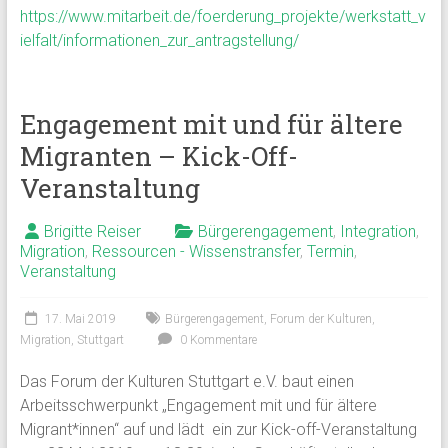
https://www.mitarbeit.de/foerderung_projekte/werkstatt_v
ielfalt/informationen_zur_antragstellung/
Engagement mit und für ältere
Migranten – Kick-Off-
Veranstaltung
Brigitte Reiser
Bürgerengagement
,
Integration
,
Migration
,
Ressourcen - Wissenstransfer
,
Termin
,
Veranstaltung
17. Mai 2019
Bürgerengagement
,
Forum der Kulturen
,
Migration
,
Stuttgart
0 Kommentare
Das Forum der Kulturen Stuttgart e.V. baut einen
Arbeitsschwerpunkt „Engagement mit und für ältere
Migrant*innen“ auf und lädt ein zur Kick-off-Veranstaltung