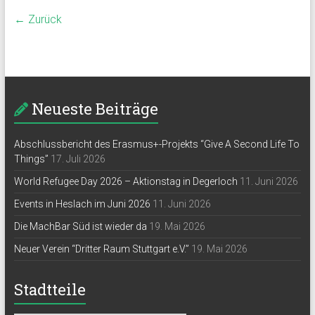
← Zurück
Neueste Beiträge
Abschlussbericht des Erasmus+-Projekts “Give A Second Life To
Things”
17. Juli 2026
World Refugee Day 2026 – Aktionstag in Degerloch
11. Juni 2026
Events in Heslach im Juni 2026
11. Juni 2026
Die MachBar Süd ist wieder da
19. Mai 2026
Neuer Verein “Dritter Raum Stuttgart e.V.”
19. Mai 2026
Stadtteile