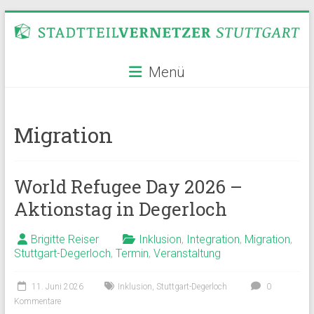
Zum
Inhalt
springen
Stadtteilvernetzer
Menü
Stuttgart
Migration
World Refugee Day 2026 –
Aktionstag in Degerloch
Brigitte Reiser
Inklusion
,
Integration
,
Migration
,
Stuttgart-Degerloch
,
Termin
,
Veranstaltung
11. Juni 2026
Inklusion
,
Stuttgart-Degerloch
0
Kommentare