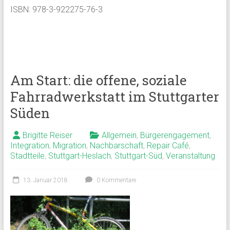
ISBN: 978-3-922275-76-3
Am Start: die offene, soziale
Fahrradwerkstatt im Stuttgarter
Süden
Brigitte Reiser
Allgemein
,
Bürgerengagement
,
Integration
,
Migration
,
Nachbarschaft
,
Repair Café
,
Stadtteile
,
Stuttgart-Heslach
,
Stuttgart-Süd
,
Veranstaltung
13. Januar 2018
0 Kommentare