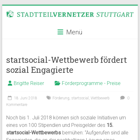
Zum
Inhalt
springen
Stadtteilvernetzer
Menü
Stuttgart
startsocial-Wettbewerb fördert
sozial Engagierte
Brigitte Reiser
Förderprogramme - Preise
18. Juni 2018
Förderung
,
startsocial
,
Wettbewerb
0
Kommentare
Noch bis 1. Juli 2018 können sich soziale Initiativen um
eines von 100 Stipendien und Preisgelder des
15.
startsocial-Wettbewerbs
bemühen: “Aufgerufen sind alle