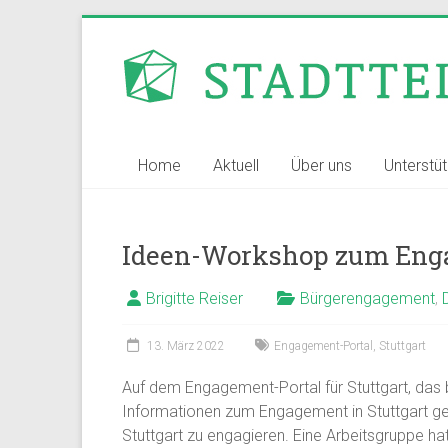
Zum
Inhalt
Stadtteilvernetzer
springen
Stuttgart
Home
Aktuell
Über uns
Unterstü
Ideen-Workshop zum Enga
Brigitte Reiser
Bürgerengagement
,
13. März 2022
Engagement-Portal
,
Stuttgart
Auf dem Engagement-Portal für Stuttgart, das 
Informationen zum Engagement in Stuttgart geb
Stuttgart zu engagieren. Eine Arbeitsgruppe ha