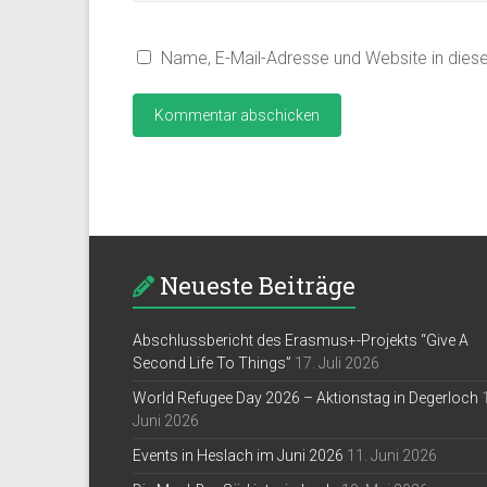
Name, E-Mail-Adresse und Website in die
Neueste Beiträge
Abschlussbericht des Erasmus+-Projekts “Give A
Second Life To Things”
17. Juli 2026
World Refugee Day 2026 – Aktionstag in Degerloch
Juni 2026
Events in Heslach im Juni 2026
11. Juni 2026