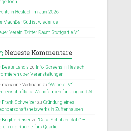
egerloch
vents in Heslach im Juni 2026
ie MachBar Süd ist wieder da
uer Verein “Dritter Raum Stuttgart e.V.”
Neueste Kommentare
Beate Landis
zu
Info-Screens in Heslach
nformieren über Veranstaltungen
marianne Widmann
zu
“Wabe e. V.“:
emeinschaftliche Wohnformen für Jung und Alt
Frank Schweizer
zu
Gründung eines
achbarschaftsnetzwerks in Zuffenhausen
Brigitte Reiser
zu
“Casa Schützenplatz” –
erein und Räume fürs Quartier