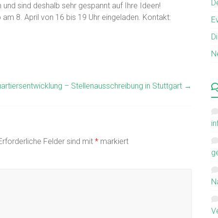
D
en und sind deshalb sehr gespannt auf Ihre Ideen!
am 8. April von 16 bis 19 Uhr eingeladen. Kontakt:
E
D
Ne
artiersentwicklung – Stellenausschreibung in Stuttgart
→
i
Erforderliche Felder sind mit
*
markiert
g
N
V