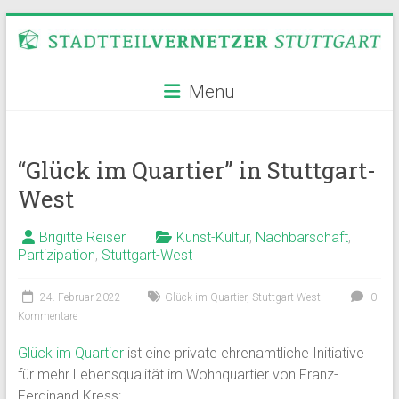
Zum
Inhalt
springen
Stadtteilvernetzer
Menü
Stuttgart
“Glück im Quartier” in Stuttgart-
West
Brigitte Reiser
Kunst-Kultur
,
Nachbarschaft
,
Partizipation
,
Stuttgart-West
24. Februar 2022
Glück im Quartier
,
Stuttgart-West
0
Kommentare
Glück im Quartier
ist eine private ehrenamtliche Initiative
für mehr Lebensqualität im Wohnquartier von Franz-
Ferdinand Kress: