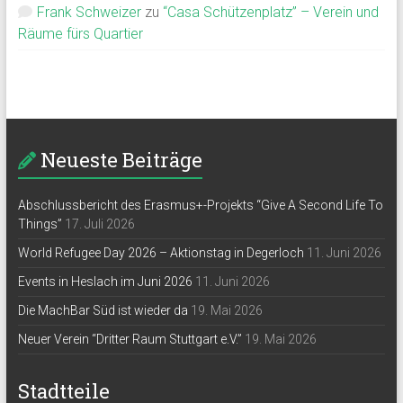
Frank Schweizer
zu
“Casa Schützenplatz” – Verein und
Räume fürs Quartier
Neueste Beiträge
Abschlussbericht des Erasmus+-Projekts “Give A Second Life To
Things”
17. Juli 2026
World Refugee Day 2026 – Aktionstag in Degerloch
11. Juni 2026
Events in Heslach im Juni 2026
11. Juni 2026
Die MachBar Süd ist wieder da
19. Mai 2026
Neuer Verein “Dritter Raum Stuttgart e.V.”
19. Mai 2026
Stadtteile