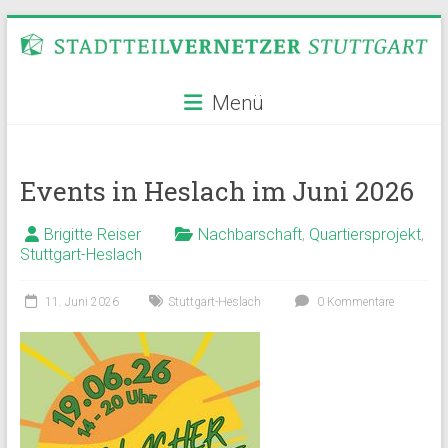
Zum
Inhalt
springen
Stadtteilvernetzer
Menü
Stuttgart
Events in Heslach im Juni 2026
Brigitte Reiser
Nachbarschaft
,
Quartiersprojekt
,
Stuttgart-Heslach
11. Juni 2026
Stuttgart-Heslach
0 Kommentare