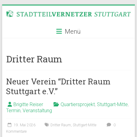
Zum
Inhalt
springen
Stadtteilvernetzer
Menü
Stuttgart
Dritter Raum
Neuer Verein “Dritter Raum
Stuttgart e.V.”
Brigitte Reiser
Quartiersprojekt
,
Stuttgart-Mitte
,
Termin
,
Veranstaltung
19. Mai 2026
Dritter Raum
,
Stuttgart-Mitte
0
Kommentare