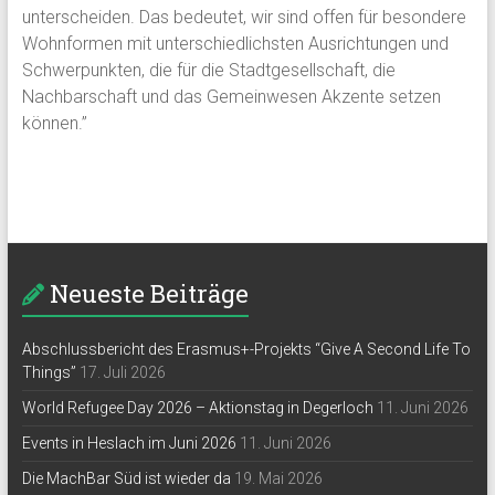
unterscheiden. Das bedeutet, wir sind offen für besondere
Wohnformen mit unterschiedlichsten Ausrichtungen und
Schwerpunkten, die für die Stadtgesellschaft, die
Nachbarschaft und das Gemeinwesen Akzente setzen
können.”
Neueste Beiträge
Abschlussbericht des Erasmus+-Projekts “Give A Second Life To
Things”
17. Juli 2026
World Refugee Day 2026 – Aktionstag in Degerloch
11. Juni 2026
Events in Heslach im Juni 2026
11. Juni 2026
Die MachBar Süd ist wieder da
19. Mai 2026