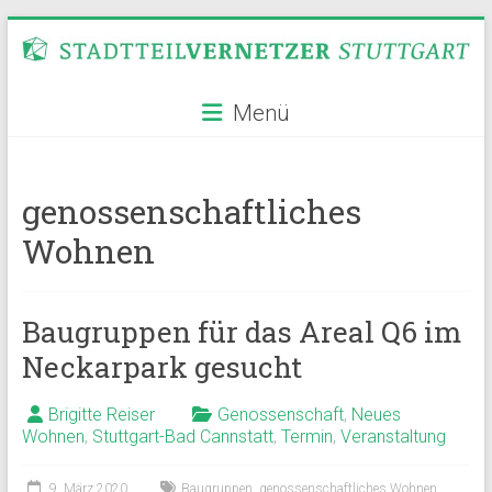
Zum
Inhalt
springen
Stadtteilvernetzer
Menü
Stuttgart
genossenschaftliches
Wohnen
Baugruppen für das Areal Q6 im
Neckarpark gesucht
Brigitte Reiser
Genossenschaft
,
Neues
Wohnen
,
Stuttgart-Bad Cannstatt
,
Termin
,
Veranstaltung
9. März 2020
Baugruppen
,
genossenschaftliches Wohnen
,