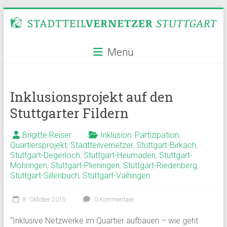
Zum
Inhalt
springen
Stadtteilvernetzer
Menü
Stuttgart
Inklusionsprojekt auf den
Stuttgarter Fildern
Brigitte Reiser
Inklusion
,
Partizipation
,
Quartiersprojekt
,
Stadtteilvernetzer
,
Stuttgart-Birkach
,
Stuttgart-Degerloch
,
Stuttgart-Heumaden
,
Stuttgart-
Möhringen
,
Stuttgart-Plieningen
,
Stuttgart-Riedenberg
,
Stuttgart-Sillenbuch
,
Stuttgart-Vaihingen
8. Oktober 2015
0 Kommentare
“Inklusive Netzwerke im Quartier aufbauen – wie geht