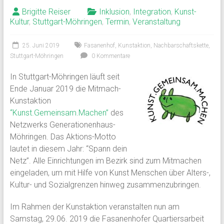
Brigitte Reiser
Inklusion
,
Integration
,
Kunst-
Kultur
,
Stuttgart-Möhringen
,
Termin
,
Veranstaltung
25. Juni 2019
Fasanenhof
,
Kunstaktion
,
Nachbarschaftskette
,
Stuttgart-Möhringen
0 Kommentare
In Stu
ttgart-Möhringen läuft seit
Ende Januar 2019 die Mitmach-
Kunstaktion
“Kunst.Gemeinsam.Machen”
des
Netzwerks Generationenhaus-
Möhringen. Das Aktions-Motto
lautet in diesem Jahr: “Spann dein
Netz”. Alle Einrichtungen im Bezirk sind zum Mitmachen
eingeladen, um mit Hilfe von Kunst Menschen über Alters-,
Kultur- und Sozialgrenzen hinweg zusammenzubringen.
Im Rahmen der Kunstaktion veranstalten nun am
Samstag, 29.06. 2019 die Fasanenhofer Quartiersarbeit