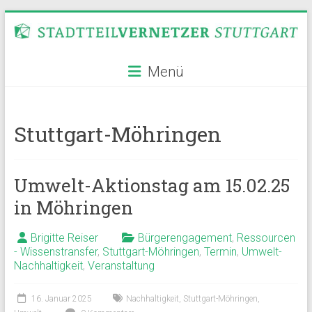
Zum
Inhalt
springen
Stadtteilvernetzer
Menü
Stuttgart
Stuttgart-Möhringen
Umwelt-Aktionstag am 15.02.25
in Möhringen
Brigitte Reiser
Bürgerengagement
,
Ressourcen
- Wissenstransfer
,
Stuttgart-Möhringen
,
Termin
,
Umwelt-
Nachhaltigkeit
,
Veranstaltung
16. Januar 2025
Nachhaltigkeit
,
Stuttgart-Möhringen
,