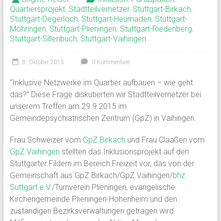
Quartiersprojekt
,
Stadtteilvernetzer
,
Stuttgart-Birkach
,
Stuttgart-Degerloch
,
Stuttgart-Heumaden
,
Stuttgart-
Möhringen
,
Stuttgart-Plieningen
,
Stuttgart-Riedenberg
,
Stuttgart-Sillenbuch
,
Stuttgart-Vaihingen
8. Oktober 2015
0 Kommentare
“Inklusive Netzwerke im Quartier aufbauen – wie geht
das?” Diese Frage diskutierten wir Stadtteilvernetzer bei
unserem Treffen am 29.9.2015 im
Gemeindepsychiatrischen Zentrum (GpZ) in Vaihingen.
Frau Schweizer vom
GpZ Birkach
und Frau Claaßen vom
GpZ Vaihingen
stellten das Inklusionsprojekt auf den
Stuttgarter Fildern im Bereich Freizeit vor, das von der
Gemeinschaft aus GpZ Birkach/GpZ Vaihingen/
bhz
Suttgart e.V.
/Turnverein Plieningen, evangelische
Kirchengemeinde Plieningen-Hohenheim und den
zuständigen Bezirksverwaltungen getragen wird.