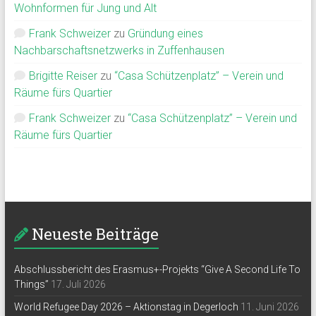
Wohnformen für Jung und Alt
Frank Schweizer
zu
Gründung eines
Nachbarschaftsnetzwerks in Zuffenhausen
Brigitte Reiser
zu
“Casa Schützenplatz” – Verein und
Räume fürs Quartier
Frank Schweizer
zu
“Casa Schützenplatz” – Verein und
Räume fürs Quartier
Neueste Beiträge
Abschlussbericht des Erasmus+-Projekts “Give A Second Life To
Things”
17. Juli 2026
World Refugee Day 2026 – Aktionstag in Degerloch
11. Juni 2026