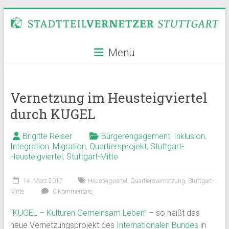
Zum
Inhalt
springen
Stadtteilvernetzer
Menü
Stuttgart
Vernetzung im Heusteigviertel
durch KUGEL
Brigitte Reiser
Bürgerengagement
,
Inklusion
,
Integration
,
Migration
,
Quartiersprojekt
,
Stuttgart-
Heusteigviertel
,
Stuttgart-Mitte
14. März 2017
Heusteigviertel
,
Quartiersvernetzung
,
Stuttgart-
Mitte
0 Kommentare
“KUGEL – Kulturen.Gemeinsam.Leben”
– so heißt das
neue Vernetzungsprojekt des
Internationalen Bundes
in