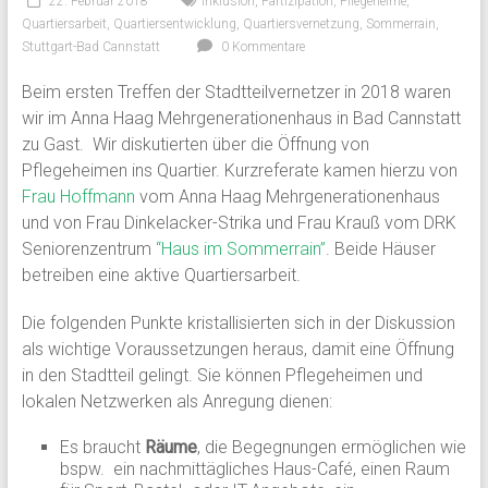
22. Februar 2018
Inklusion
,
Partizipation
,
Pflegeheime
,
Quartiersarbeit
,
Quartiersentwicklung
,
Quartiersvernetzung
,
Sommerrain
,
Stuttgart-Bad Cannstatt
0 Kommentare
Beim ersten Treffen der Stadtteilvernetzer in 2018 waren
wir im Anna Haag Mehrgenerationenhaus in Bad Cannstatt
zu Gast. Wir diskutierten über die Öffnung von
Pflegeheimen ins Quartier. Kurzreferate kamen hierzu von
Frau Hoffmann
vom Anna Haag Mehrgenerationenhaus
und von Frau Dinkelacker-Strika und Frau Krauß vom DRK
Seniorenzentrum
“Haus im Sommerrain”
. Beide Häuser
betreiben eine aktive Quartiersarbeit.
Die folgenden Punkte kristallisierten sich in der Diskussion
als wichtige Voraussetzungen heraus, damit eine Öffnung
in den Stadtteil gelingt. Sie können Pflegeheimen und
lokalen Netzwerken als Anregung dienen:
Es braucht
Räume
, die Begegnungen ermöglichen wie
bspw. ein nachmittägliches Haus-Café, einen Raum