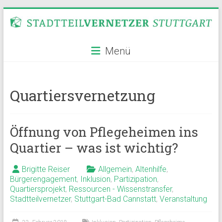
Zum
Inhalt
springen
Stadtteilvernetzer
Menü
Stuttgart
Quartiersvernetzung
Öffnung von Pflegeheimen ins
Quartier – was ist wichtig?
Brigitte Reiser
Allgemein
,
Altenhilfe
,
Bürgerengagement
,
Inklusion
,
Partizipation
,
Quartiersprojekt
,
Ressourcen - Wissenstransfer
,
Stadtteilvernetzer
,
Stuttgart-Bad Cannstatt
,
Veranstaltung