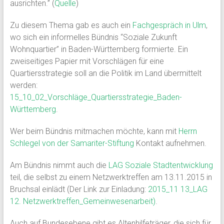
ausrichten.” (
Quelle
)
Zu diesem Thema gab es auch ein
Fachgespräch in Ulm
,
wo sich ein informelles Bündnis “Soziale Zukunft
Wohnquartier” in Baden-Württemberg formierte. Ein
zweiseitiges Papier mit Vorschlägen für eine
Quartiersstrategie soll an die Politik im Land übermittelt
werden:
15_10_02_Vorschläge_Quartiersstrategie_Baden-
Württemberg
.
Wer beim Bündnis mitmachen möchte, kann mit
Herrn
Schlegel von der Samariter-Stiftung
Kontakt aufnehmen.
Am Bündnis nimmt auch die
LAG Soziale Stadtentwicklung
teil, die selbst zu einem Netzwerktreffen am 13.11.2015 in
Bruchsal einlädt (Der Link zur Einladung:
2015_11 13_LAG
12. Netzwerktreffen_Gemeinwesenarbeit)
.
Auch auf Bundesebene gibt es Altenhilfeträger, die sich für