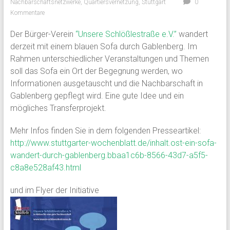
Nachbarschaftsnetzwerke
,
Quartiersvernetzung
,
Stuttgart
0
Kommentare
Der Bürger-Verein
“Unsere Schlößlestraße e.V.”
wandert
derzeit mit einem blauen Sofa durch Gablenberg. Im
Rahmen unterschiedlicher Veranstaltungen und Themen
soll das Sofa ein Ort der Begegnung werden, wo
Informationen ausgetauscht und die Nachbarschaft in
Gablenberg gepflegt wird. Eine gute Idee und ein
mögliches Transferprojekt.
Mehr Infos finden Sie in dem folgenden Presseartikel:
http://www.stuttgarter-wochenblatt.de/inhalt.ost-ein-sofa-
wandert-durch-gablenberg.bbaa1c6b-8566-43d7-a5f5-
c8a8e528af43.html
und im Flyer der Initiative