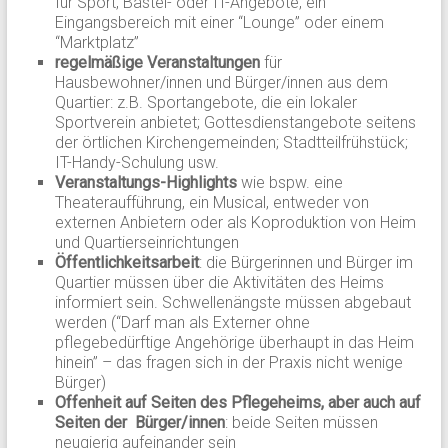
für Sport, Bastel- oder IT-Angebote, ein
Eingangsbereich mit einer “Lounge” oder einem
“Marktplatz”
regelmäßige Veranstaltungen
für
Hausbewohner/innen und Bürger/innen aus dem
Quartier: z.B. Sportangebote, die ein lokaler
Sportverein anbietet; Gottesdienstangebote seitens
der örtlichen Kirchengemeinden; Stadtteilfrühstück;
IT-Handy-Schulung usw.
Veranstaltungs-Highlights
wie bspw. eine
Theateraufführung, ein Musical, entweder von
externen Anbietern oder als Koproduktion von Heim
und Quartierseinrichtungen
Öffentlichkeitsarbeit
: die Bürgerinnen und Bürger im
Quartier müssen über die Aktivitäten des Heims
informiert sein. Schwellenängste müssen abgebaut
werden (“Darf man als Externer ohne
pflegebedürftige Angehörige überhaupt in das Heim
hinein” – das fragen sich in der Praxis nicht wenige
Bürger)
Offenheit auf Seiten des Pflegeheims, aber auch auf
Seiten der Bürger/innen
: beide Seiten müssen
neugierig aufeinander sein