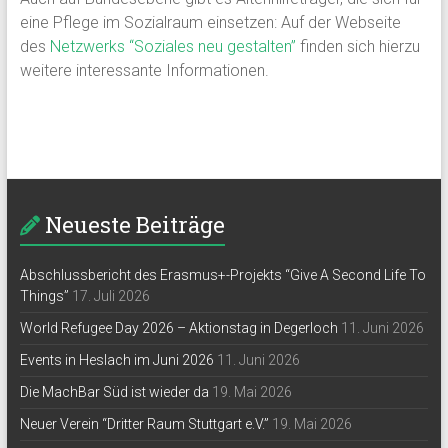
eine Pflege im Sozialraum einsetzen: Auf der Webseite
des
Netzwerks “Soziales neu gestalten”
finden sich hierzu
weitere interessante Informationen.
Neueste Beiträge
Abschlussbericht des Erasmus+-Projekts “Give A Second Life To
Things”
17. Juli 2026
World Refugee Day 2026 – Aktionstag in Degerloch
11. Juni 2026
Events in Heslach im Juni 2026
11. Juni 2026
Die MachBar Süd ist wieder da
19. Mai 2026
Neuer Verein “Dritter Raum Stuttgart e.V.”
19. Mai 2026