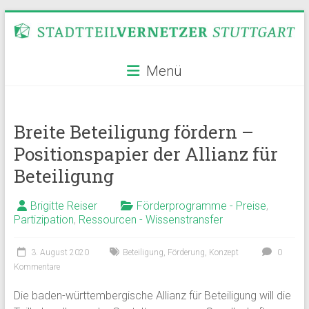
Zum
Inhalt
springen
Stadtteilvernetzer
Menü
Stuttgart
Breite Beteiligung fördern –
Positionspapier der Allianz für
Beteiligung
Brigitte Reiser
Förderprogramme - Preise
,
Partizipation
,
Ressourcen - Wissenstransfer
3. August 2020
Beteiligung
,
Förderung
,
Konzept
0
Kommentare
Die baden-württembergische Allianz für Beteiligung will die