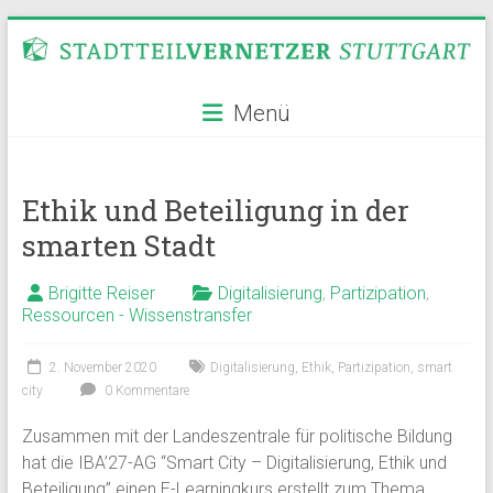
Zum
Inhalt
springen
Stadtteilvernetzer
Menü
Stuttgart
Ethik und Beteiligung in der
smarten Stadt
Brigitte Reiser
Digitalisierung
,
Partizipation
,
Ressourcen - Wissenstransfer
2. November 2020
Digitalisierung
,
Ethik
,
Partizipation
,
smart
city
0 Kommentare
Zusammen mit der Landeszentrale für politische Bildung
hat die IBA’27-AG “Smart City – Digitalisierung, Ethik und
Beteiligung” einen E-Learningkurs erstellt zum Thema