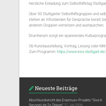
Herzliche Einladung zum Selbsthilfetag Stuttg
Über 50 Stuttgarter Selbsthilfegruppen und selb
stehen an Infoständen für Gespräche bereit, b
anderen Gruppen vernetzen und austauschen.
Drumherum sorgt ein spannendes Kulturprogram
Ob Kunstausstellung, Vortrag, Lesung oder Mi
Zum Programm:
https://www.kiss-stuttgart.de
Neueste Beiträge
Abschlussbericht des Erasmus+-Projekts “Give A
Second Life To Things”
17. Juli 2026