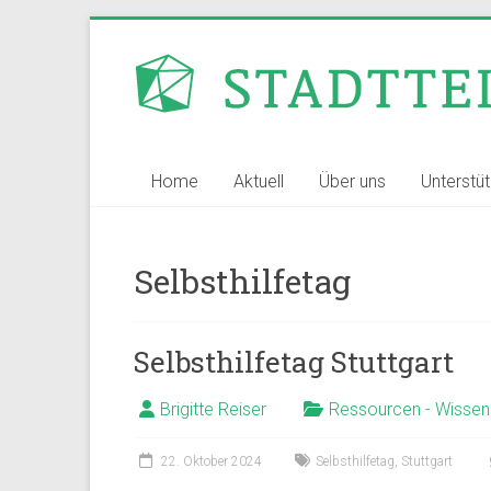
Zum
Inhalt
Stadtteilvernetzer
springen
Stuttgart
Home
Aktuell
Über uns
Unterstü
Selbsthilfetag
Selbsthilfetag Stuttgart
Brigitte Reiser
Ressourcen - Wissen
22. Oktober 2024
Selbsthilfetag
,
Stuttgart