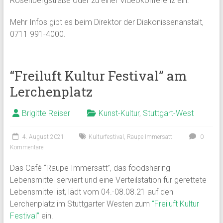
Rosenbergstraße oder zu einer Videokonferenz ein.”
Mehr Infos gibt es beim Direktor der Diakonissenanstalt,
0711 991-4000.
“Freiluft Kultur Festival” am
Lerchenplatz
Brigitte Reiser
Kunst-Kultur
,
Stuttgart-West
4. August 2021
Kulturfestival
,
Raupe Immersatt
0
Kommentare
Das Café “Raupe Immersatt”, das foodsharing-
Lebensmittel serviert und eine Verteilstation für gerettete
Lebensmittel ist, lädt vom 04.-08.08.21 auf den
Lerchenplatz im Stuttgarter Westen zum
“Freiluft Kultur
Festival”
ein.