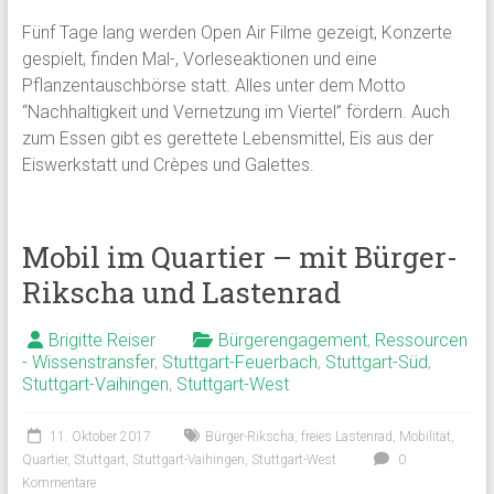
Fünf Tage lang werden Open Air Filme gezeigt, Konzerte
gespielt, finden Mal-, Vorleseaktionen und eine
Pflanzentauschbörse statt. Alles unter dem Motto
“Nachhaltigkeit und Vernetzung im Viertel” fördern. Auch
zum Essen gibt es gerettete Lebensmittel, Eis aus der
Eiswerkstatt und Crèpes und Galettes.
Mobil im Quartier – mit Bürger-
Rikscha und Lastenrad
Brigitte Reiser
Bürgerengagement
,
Ressourcen
- Wissenstransfer
,
Stuttgart-Feuerbach
,
Stuttgart-Süd
,
Stuttgart-Vaihingen
,
Stuttgart-West
11. Oktober 2017
Bürger-Rikscha
,
freies Lastenrad
,
Mobilität
,
Quartier
,
Stuttgart
,
Stuttgart-Vaihingen
,
Stuttgart-West
0
Kommentare