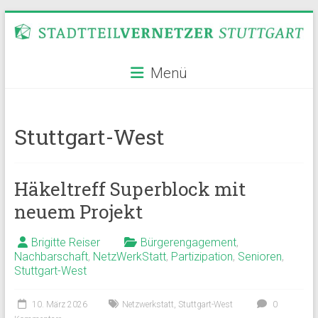
Zum
Inhalt
springen
Stadtteilvernetzer
Menü
Stuttgart
Stuttgart-West
Häkeltreff Superblock mit
neuem Projekt
Brigitte Reiser
Bürgerengagement
,
Nachbarschaft
,
NetzWerkStatt
,
Partizipation
,
Senioren
,
Stuttgart-West
10. März 2026
Netzwerkstatt
,
Stuttgart-West
0