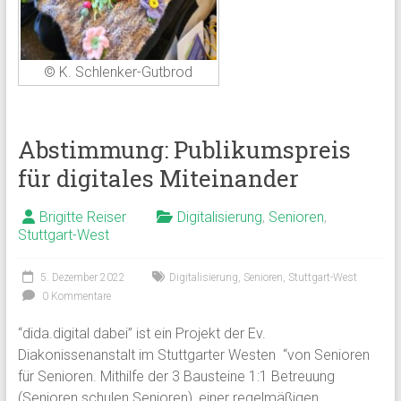
© K. Schlenker-Gutbrod
Abstimmung: Publikumspreis
für digitales Miteinander
Brigitte Reiser
Digitalisierung
,
Senioren
,
Stuttgart-West
5. Dezember 2022
Digitalisierung
,
Senioren
,
Stuttgart-West
0 Kommentare
“dida.digital dabei” ist ein Projekt der Ev.
Diakonissenanstalt im Stuttgarter Westen “von Senioren
für Senioren. Mithilfe der 3 Bausteine 1:1 Betreuung
(Senioren schulen Senioren), einer regelmäßigen