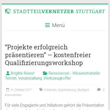
Zum
Inhalt
springen
Stadtteilvernetzer
Menü
Stuttgart
“Projekte erfolgreich
präsentieren” – kostenfreier
Qualifizierungsworkshop
Brigitte Reiser
Ressourcen - Wissenstransfer
,
Termin
,
Veranstaltung
,
Werkzeugkoffer
6. Oktober 2017
Initiativen
,
Qualifizierung
,
Stuttgart
0
Kommentare
Für viele Engagierte und Initiativen gehört die Präsentation