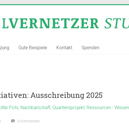
tzung
Gute Beispiele
Kontakt
Spenden
nitiativen: Ausschreibung 2025
Little Pots
,
Nachbarschaft
,
Quartiersprojekt
,
Ressourcen - Wissen
s
0 Kommentare