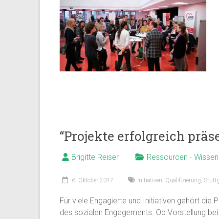
“Projekte erfolgreich prä
Brigitte Reiser
Ressourcen - Wissen
6. Oktober 2017
Initiativen
,
Qualifizierung
,
Stutt
Für viele Engagierte und Initiativen gehört di
des sozialen Engagements. Ob Vorstellung bei p