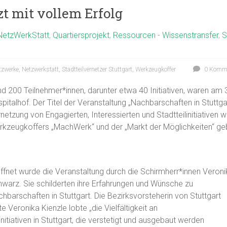
t mit vollem Erfolg
NetzWerkStatt
,
Quartiersprojekt
,
Ressourcen - Wissenstransfer
,
S
tzwerke
,
Netzwerkstatt
,
Stadtteilvernetzer Stuttgart
,
Werkzeugkoffer
0 Komme
d 200 Teilnehmer*innen, darunter etwa 40 Initiativen, waren am
pitalhof. Der Titel der Veranstaltung „Nachbarschaften in Stutt
netzung von Engagierten, Interessierten und Stadtteilinitiativen
kzeugkoffers „MachWerk“ und der „Markt der Möglichkeiten“ ge
ffnet wurde die Veranstaltung durch die Schirmherr*innen Veron
warz. Sie schilderten ihre Erfahrungen und Wünsche zu
hbarschaften in Stuttgart. Die Bezirksvorsteherin von Stuttgart
te Veronika Kienzle lobte „die Vielfältigkeit an
tiativen in Stuttgart, die verstetigt und ausgebaut werden