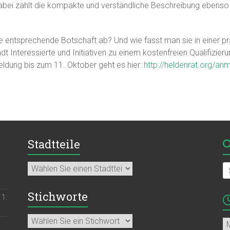
abei zählt die kompakte und verständliche Beschreibung ebenso 
die entsprechende Botschaft ab? Und wie fasst man sie in einer 
 Interessierte und Initiativen zu einem kostenfreien Qualifizie
ldung bis zum 11. Oktober geht es hier:
http://heldenrat.org/an
Stadtteile
Stichworte
11.
Ar