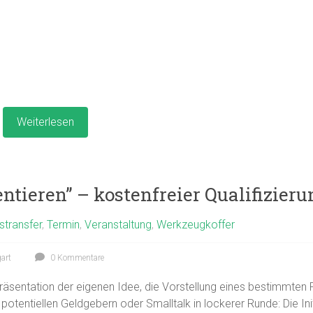
Weiterlesen
sentieren” – kostenfreier Qualifizie
stransfer
,
Termin
,
Veranstaltung
,
Werkzeugkoffer
gart
0 Kommentare
e Präsentation der eigenen Idee, die Vorstellung eines bestimmte
otentiellen Geldgebern oder Smalltalk in lockerer Runde: Die Ini