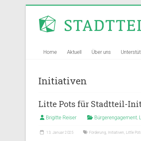
Zum
Inhalt
Stadtteilvernetzer
springen
Stuttgart
Home
Aktuell
Über uns
Unterstü
Initiativen
Litte Pots für Stadtteil-I
Brigitte Reiser
Bürgerengagement
,
13. Januar 2025
Förderung
,
Initiativen
,
Little Pot