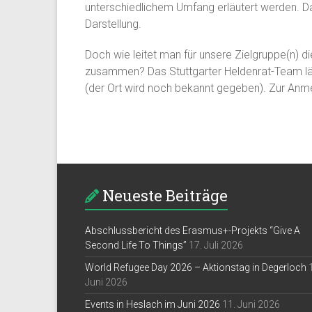
unterschiedlichem Umfang erläutert werden. D
Darstellung.
Doch wie leitet man für unsere Zielgruppe(n) 
zusammen? Das Stuttgarter Heldenrat-Team lädt
(der Ort wird noch bekannt gegeben). Zur Anme
Neueste Beiträge
Abschlussbericht des Erasmus+-Projekts “Give A
Second Life To Things”
17. Juli 2026
World Refugee Day 2026 – Aktionstag in Degerloch
Juni 2026
Events in Heslach im Juni 2026
11. Juni 2026