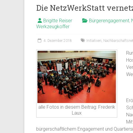
Die NetzWerkStatt vernetz
Brigitte Reiser
Bürgerengagement
,
Werkzeugkoffer
4. Dezember 2018
Initiativen
,
Nachbarschaftsne
Run
Hos
Ver
Wer
Erö
alle Fotos in diesem Beitrag: Frederik
Sch
Laux
Nac
Mit
bürgerschaftlichem Engagement und Quartiersini