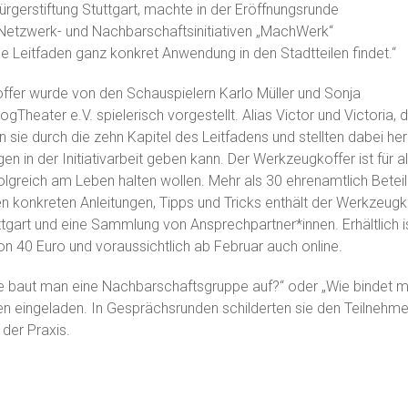
Bürgerstiftung Stuttgart, machte in der Eröffnungsrunde
Netzwerk- und Nachbarschaftsinitiativen „MachWerk“
e Leitfaden ganz konkret Anwendung in den Stadtteilen findet.“
fer wurde von den Schauspielern Karlo Müller und Sonja
ogTheater e.V. spielerisch vorgestellt. Alias Victor und Victori
en sie durch die zehn Kapitel des Leitfadens und stellten dabei h
n in der Initiativarbeit geben kann. Der Werkzeugkoffer ist für all
olgreich am Leben halten wollen. Mehr als 30 ehrenamtlich Bete
en konkreten Anleitungen, Tipps und Tricks enthält der Werkzeugk
tuttgart und eine Sammlung von Ansprechpartner*innen. Erhältlich 
n 40 Euro und voraussichtlich ab Februar auch online.
e baut man eine Nachbarschaftsgruppe auf?“ oder „Wie bindet 
en eingeladen. In Gesprächsrunden schilderten sie den Teilnehme
der Praxis.