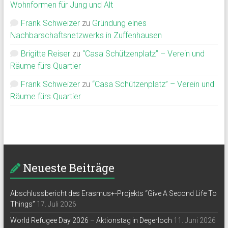
Wohnformen für Jung und Alt
Frank Schweizer
zu
Gründung eines
Nachbarschaftsnetzwerks in Zuffenhausen
Brigitte Reiser
zu
“Casa Schützenplatz” – Verein und
Räume fürs Quartier
Frank Schweizer
zu
“Casa Schützenplatz” – Verein und
Räume fürs Quartier
Neueste Beiträge
Abschlussbericht des Erasmus+-Projekts “Give A Second Life To
Things”
17. Juli 2026
World Refugee Day 2026 – Aktionstag in Degerloch
11. Juni 2026