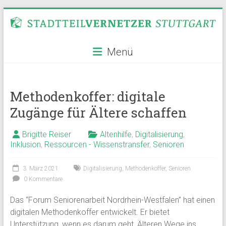
Zum
Inhalt
springen
Stadtteilvernetzer
Menü
Stuttgart
Methodenkoffer: digitale
Zugänge für Ältere schaffen
Brigitte Reiser
Altenhilfe
,
Digitalisierung
,
Inklusion
,
Ressourcen - Wissenstransfer
,
Senioren
3. März 2021
Digitalisierung
,
Methodenkoffer
,
Senioren
0 Kommentare
Das “Forum Seniorenarbeit Nordrhein-Westfalen” hat einen
digitalen Methodenkoffer entwickelt. Er bietet
Unterstützung, wenn es darum geht, Älteren Wege ins