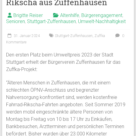
Rikscha aus Zuffenhausen
Brigitte Reiser
Altenhilfe
,
Bürgerengagement
,
Senioren
,
Stuttgart-Zuffenhausen
,
Umwelt-Nachhaltigkeit
31. Januar 2024
Stuttgart-Zuffenhausen
,
Zuffka
0
Kommentare
Den ersten Platz beim Umweltpreis 2023 der Stadt
Stuttgart erhielt der Bürgerverein Zuffenhausen für das
Zuffka-Projekt:
“Älteren Menschen in Zuffenhausen, die mit einem
schlechten ÖPNV‐Anschluss und begrenzter
Nahversorgung konfrontiert sind, werden kostenfreie
Fahrrad‐Rikscha‐Fahrten angeboten. Seit Sommer 2019
werden mobil eingeschränkte ältere Personen von
Montag bis Freitag von 10 bis 17 Uhr zu Einkäufen,
Bankbesuchen, Arztterminen und persönlichen Terminen
befördert. Bisher wurden über 23.000 Kilometer