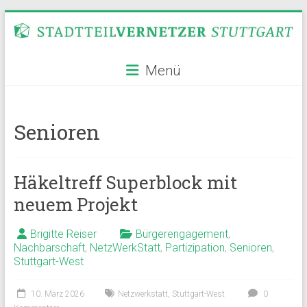
Zum
Inhalt
springen
Stadtteilvernetzer
Menü
Stuttgart
Senioren
Häkeltreff Superblock mit
neuem Projekt
Brigitte Reiser
Bürgerengagement
,
Nachbarschaft
,
NetzWerkStatt
,
Partizipation
,
Senioren
,
Stuttgart-West
10. März 2026
Netzwerkstatt
,
Stuttgart-West
0