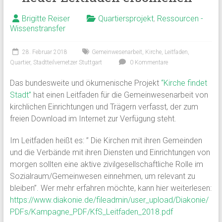
Brigitte Reiser
Quartiersprojekt
,
Ressourcen -
Wissenstransfer
28. Februar 2018
Gemeinwesenarbeit
,
Kirche
,
Leitfaden
,
Quartier
,
Stadtteilvernetzer Stuttgart
0 Kommentare
Das bundesweite und ökumenische Projekt
“Kirche findet
Stadt”
hat einen Leitfaden für die Gemeinwesenarbeit von
kirchlichen Einrichtungen und Trägern verfasst, der zum
freien Download im Internet zur Verfügung steht.
Im Leitfaden heißt es: ” Die Kirchen mit ihren Gemeinden
und die Verbände mit ihren Diensten und Einrichtungen von
morgen sollten eine aktive zivilgesellschaftliche Rolle im
Sozialraum/Gemeinwesen einnehmen, um relevant zu
bleiben”. Wer mehr erfahren möchte, kann hier weiterlesen:
https://www.diakonie.de/fileadmin/user_upload/Diakonie/
PDFs/Kampagne_PDF/KfS_Leitfaden_2018.pdf