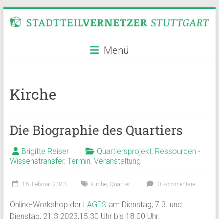
Zum
Inhalt
springen
Stadtteilvernetzer
Menü
Stuttgart
Kirche
Die Biographie des Quartiers
Brigitte Reiser
Quartiersprojekt
,
Ressourcen -
Wissenstransfer
,
Termin
,
Veranstaltung
16. Februar 2023
Kirche
,
Quartier
0 Kommentare
Online-Workshop der
LAGES
am Dienstag, 7.3. und
Dienstag, 21.3.2023,15.30 Uhr bis 18.00 Uhr.