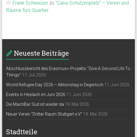
Frank Schweizer
zu
“Casa Schützenplatz” – Verein und
Räume fürs Quartier
Neueste Beiträge
Abschlussbericht des Erasmus+-Projekts “Give A Second Life To
Things”
17. Juli 2026
World Refugee Day 2026 – Aktionstag in Degerloch
11. Juni 2026
Events in Heslach im Juni 2026
11. Juni 2026
Die MachBar Süd ist wieder da
19. Mai 2026
Neuer Verein “Dritter Raum Stuttgart e.V.”
19. Mai 2026
Stadtteile