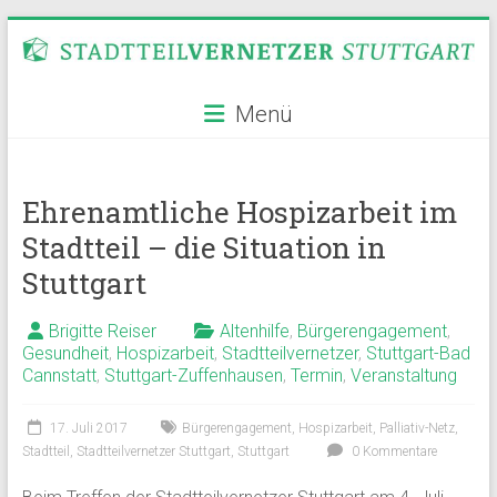
Zum
Inhalt
springen
Stadtteilvernetzer
Menü
Stuttgart
Ehrenamtliche Hospizarbeit im
Stadtteil – die Situation in
Stuttgart
Brigitte Reiser
Altenhilfe
,
Bürgerengagement
,
Gesundheit
,
Hospizarbeit
,
Stadtteilvernetzer
,
Stuttgart-Bad
Cannstatt
,
Stuttgart-Zuffenhausen
,
Termin
,
Veranstaltung
17. Juli 2017
Bürgerengagement
,
Hospizarbeit
,
Palliativ-Netz
,
Stadtteil
,
Stadtteilvernetzer Stuttgart
,
Stuttgart
0 Kommentare