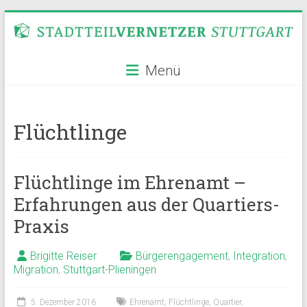
Zum
Inhalt
springen
Stadtteilvernetzer
Menü
Stuttgart
Flüchtlinge
Flüchtlinge im Ehrenamt –
Erfahrungen aus der Quartiers-
Praxis
Brigitte Reiser
Bürgerengagement
,
Integration
,
Migration
,
Stuttgart-Plieningen
5. Dezember 2016
Ehrenamt
,
Flüchtlinge
,
Quartier
,