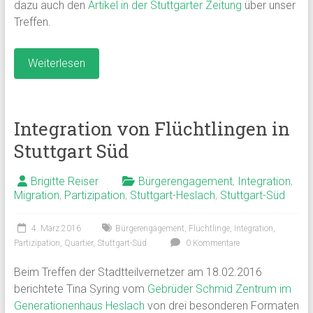
dazu auch den
Artikel in der Stuttgarter Zeitung
über unser
Treffen.
Weiterlesen
Integration von Flüchtlingen in
Stuttgart Süd
Brigitte Reiser
Bürgerengagement
,
Integration
,
Migration
,
Partizipation
,
Stuttgart-Heslach
,
Stuttgart-Süd
4. März 2016
Bürgerengagement
,
Flüchtlinge
,
Integration
,
Partizipation
,
Quartier
,
Stuttgart-Süd
0 Kommentare
Beim Treffen der Stadtteilvernetzer am 18.02.2016
berichtete Tina Syring vom
Gebrüder Schmid Zentrum im
Generationenhaus Heslach
von drei besonderen Formaten