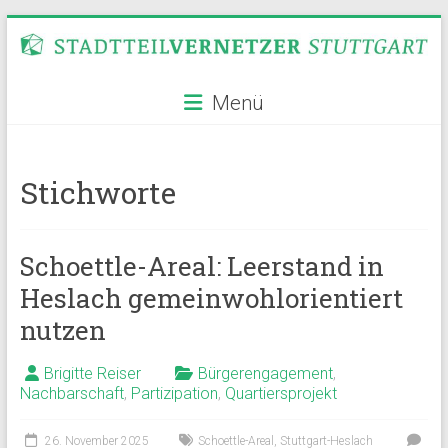
Zum
Inhalt
springen
Stadtteilvernetzer
Menü
Stuttgart
Stichworte
Schoettle-Areal: Leerstand in
Heslach gemeinwohlorientiert
nutzen
Brigitte Reiser
Bürgerengagement
,
Nachbarschaft
,
Partizipation
,
Quartiersprojekt
26. November 2025
Schoettle-Areal
,
Stuttgart-Heslach