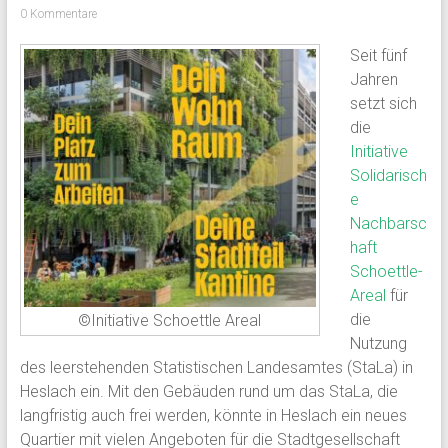
0 Kommentare
Seit fünf
Jahren
setzt sich
die
Initiative
Solidarisch
e
Nachbarsc
haft
Schoettle-
Areal
für
die
©Initiative Schoettle Areal
Nutzung
des leerstehenden Statistischen Landesamtes (StaLa) in
Heslach ein. Mit den Gebäuden rund um das StaLa, die
langfristig auch frei werden, könnte in Heslach ein neues
Quartier mit vielen Angeboten für die Stadtgesellschaft