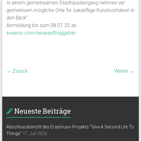
In einem gemeinsamen Stadtspaziergang nehmen wir
gemeinsam mögliche Orte für zukünftige Kunstvorhaben in
den Blick”
Anmeldung bis zum 08.07.25 an
eveeno.com/neueauftraggeber
← Zurück
Weiter →
Neueste Beiträge
Abschlussbericht des Erasmus+-Projekts “Give A Second Life To
Things”
17. Juli 2026