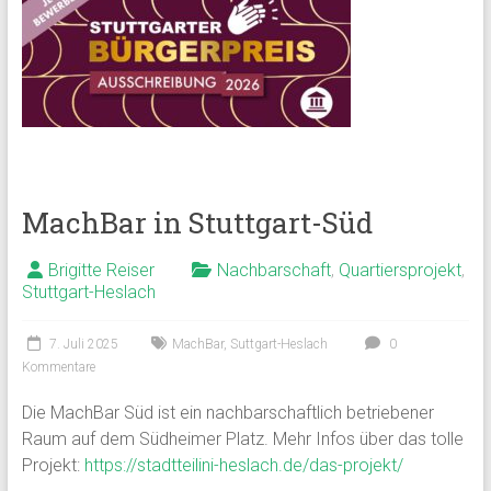
MachBar in Stuttgart-Süd
Brigitte Reiser
Nachbarschaft
,
Quartiersprojekt
,
Stuttgart-Heslach
7. Juli 2025
MachBar
,
Suttgart-Heslach
0
Kommentare
Die MachBar Süd ist ein nachbarschaftlich betriebener
Raum auf dem Südheimer Platz. Mehr Infos über das tolle
Projekt:
https://stadtteilini-heslach.de/das-projekt/