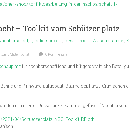
kationen/shop/konfliktbearbeitung_in_der_nachbarschaft-1/
cht – Toolkit vom Schützenplatz
Nachbarschaft
,
Quartiersprojekt
,
Ressourcen - Wissenstransfer
,
S
ttgart-Mitte
,
Toolkit
0 Kommentare
schauplatz
für nachbarschaftliche und bürgerschaftliche Beteili
t Bühne und Pinnwand aufgebaut, Bäume gepflanzt, Grünfächen ges
wurden nun in einer Broschüre zusammengefasst: “Nachbarschaft
ds/2021/04/Schuetzenplatz_NSG_Toolkit_DE.pdf
anisch.