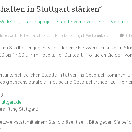
aften in Stuttgart stärken”
WerkStatt
,
Quartiersprojekt
,
Stadtteilvernetzer
,
Termin
,
Veranstal
tsnetzwerke
,
Netzwerkstatt
,
Stadtteilvernetzer Stuttgart
,
Werkzeugkoffer
0 K
die im Stadtteil engagiert sind oder eine Netzwerk-Initiative im 
 bis 17.00 Uhr im Hospitalhof Stuttgart. Profitieren Sie dort vo
t unterschiedlichen Stadtteilinitiativen ins Gespräch kommen. 
nd es gibt sechs parallele Impulse und Gesprächsrunden zu Themen
18
tuttgart.de
stiftung Stuttgart).
Netzwerkstatt mit einem Stand präsent sein. Bitte geben Sie bei 
n.