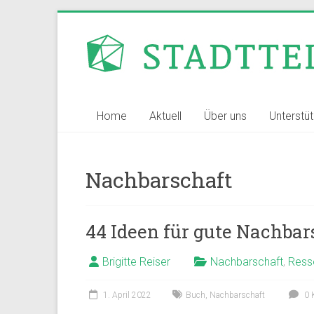
Zum
Inhalt
Stadtteilvernetzer
springen
Stuttgart
Home
Aktuell
Über uns
Unterstü
Nachbarschaft
44 Ideen für gute Nachbar
Brigitte Reiser
Nachbarschaft
,
Ress
1. April 2022
Buch
,
Nachbarschaft
0 