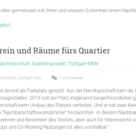
wollen gemeinsam mit Ihnen und unseren Schirmherr/innen Nachbar
alhof
rein und Räume fürs Quartier
Nachbarschaft
,
Quartiersprojekt
,
Stuttgart-Mitte
ützenplatz
,
Stuttgart-Mitte
2 Kommentare
rd derzeit als Parkplatz genutzt. Aus der Nachbarschaft kam die In
zugestalten. 2019 soll der Platz insgesamt bürgerfreundlicher 
ürgerschaft beim Umbau des Platzes vertreten. Und er hat zwei 
inem “Nachbarschaftswohnzimmer” herzurichten. In diesem Nach
erinnen und Bewohner des Viertels, aber auch für Interessierte 
ps und Co-Working-Nutzungen ist alles vorstellbar.”