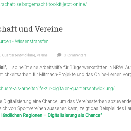
schaft-selbstgemacht-toolkit-jetzt-online/
chaft und Vereine
rcen - Wissenstransfer
t
,
Quartiersentwicklung
,
Vereine
0 Kommentare
el”
, – so heißt eine Arbeitshilfe für Bürgerwerkstätten in NRW. Au
lichkeitsarbeit, für Mitmach-Projekte und das Online-Lernen vorge
uere-als-arbeitshilfe-zur-digitalen-quartiersentwicklung/
die Digitalisierung eine Chance, um das Vereinssterben abzuwende
ereich von Sportvereinen aussehen kann, zeigt das Beispiel des 
 ländlichen Regionen – Digitalisierung als Chance”
.