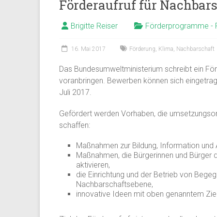
Förderaufruf für Nachbar
Brigitte Reiser
Förderprogramme - 
16. Mai 2017
Förderung
,
Klima
,
Nachbarschaft
Das Bundesumweltministerium schreibt ein Fö
voranbringen. Bewerben können sich eingetra
Juli 2017.
Gefördert werden Vorhaben, die umsetzungsori
schaffen:
Maßnahmen zur Bildung, Information und A
Maßnahmen, die Bürgerinnen und Bürger da
aktivieren,
die Einrichtung und der Betrieb von Bege
Nachbarschaftsebene,
innovative Ideen mit oben genanntem Ziel