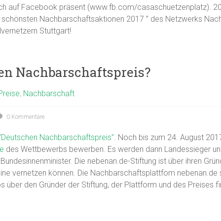
uch auf Facebook präsent (www.fb.com/casaschuetzenplatz). 20
 schönsten Nachbarschaftsaktionen 2017 ” des Netzwerks Nac
vernetzern Stuttgart!
en Nachbarschaftspreis?
Preise
,
Nachbarschaft
0 Kommentare
“Deutschen Nachbarschaftspreis”
. Noch bis zum 24. August 2017
te
des Wettbewerbs bewerben. Es werden dann Landessieger und
 Bundesinnenminister. Die nebenan.de-Stiftung ist über ihren Grü
nline vernetzen können. Die Nachbarschaftsplattfom nebenan.de s
über den Gründer der Stiftung, der Plattform und des Preises f