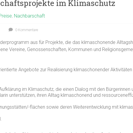
schaftsprojekte im Klimaschutz
Preise
,
Nachbarschaft
0 Kommentare
rderprogramm aus für Projekte, die das klimaschonende Alltag
gene Vereine, Genossenschaften, Kommunen und Religionsgemein
entierte Angebote zur Realisierung klimaschonender Aktivitäten
ufklärung im Klimaschutz, die einen Dialog mit den Bürgerinnen 
rin unterstützen, ihren Alltag klimaschonend und ressourceneff
gnungsstätten/-flächen sowie deren Weiterentwicklung mit klima
.